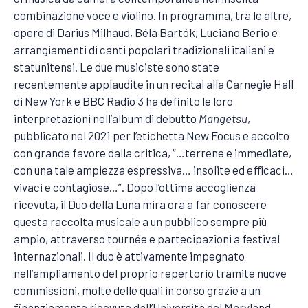
combinazione voce e violino. In programma, tra le altre,
opere di Darius Milhaud, Béla Bartók, Luciano Berio e
arrangiamenti di canti popolari tradizionali italiani e
statunitensi. Le due musiciste sono state
recentemente applaudite in un recital alla Carnegie Hall
di New York e BBC Radio 3 ha definito le loro
interpretazioni nell’album di debutto
Mangetsu
,
pubblicato nel 2021 per l’etichetta New Focus e accolto
con grande favore dalla critica, “…terrene e immediate,
con una tale ampiezza espressiva… insolite ed efficaci…
vivaci e contagiose…”. Dopo l’ottima accoglienza
ricevuta, il Duo della Luna mira ora a far conoscere
questa raccolta musicale a un pubblico sempre più
ampio, attraverso tournée e partecipazioni a festival
internazionali. Il duo è attivamente impegnato
nell’ampliamento del proprio repertorio tramite nuove
commissioni, molte delle quali in corso grazie a un
finanziamento ricevuto dall’Università del Maryland.