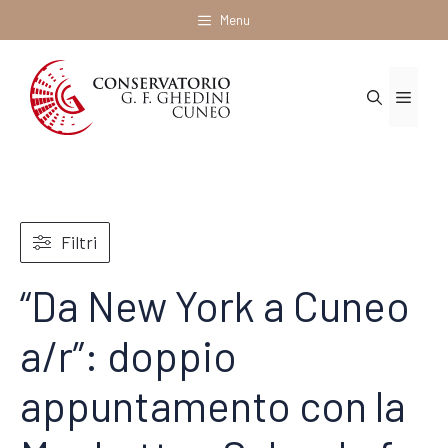
Vai
Menu
al
contenuto
Menu
Filtri
“Da New York a Cuneo
a/r”: doppio
appuntamento con la