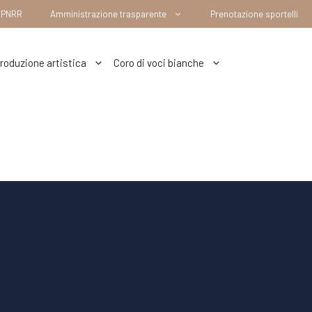
– PNRR
Amministrazione trasparente
Prenotazione sportelli
roduzione artistica
Coro di voci bianche