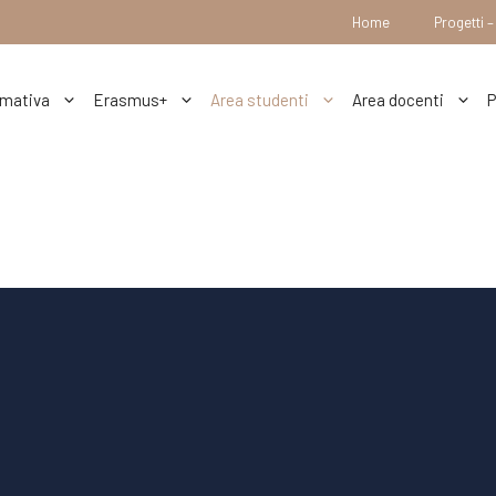
Home
Progetti 
mativa
Erasmus+
Area studenti
Area docenti
P