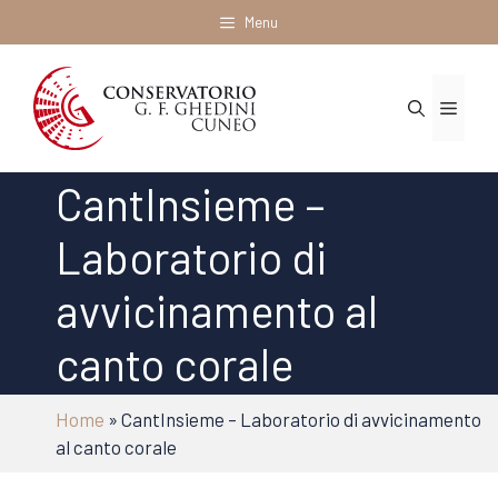
Vai
Menu
al
contenuto
Menu
CantInsieme –
Laboratorio di
avvicinamento al
canto corale
Home
»
CantInsieme – Laboratorio di avvicinamento
al canto corale