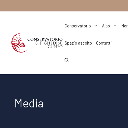
Vai
al
contenuto
Conservatorio
Albo
Nor
Spazio ascolto
Contatti
Media