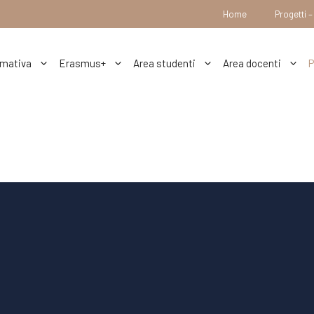
Home
Progetti 
mativa
Erasmus+
Area studenti
Area docenti
P