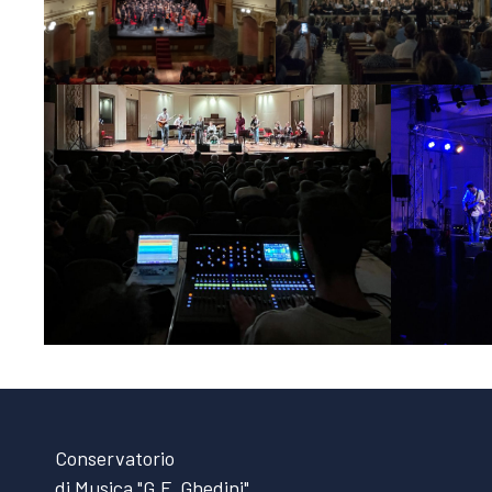
Conservatorio
di Musica "G.F. Ghedini"