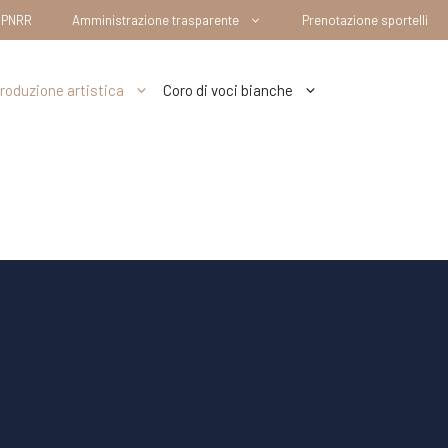
– PNRR
Amministrazione trasparente
Prenotazione sportelli
roduzione artistica
Coro di voci bianche