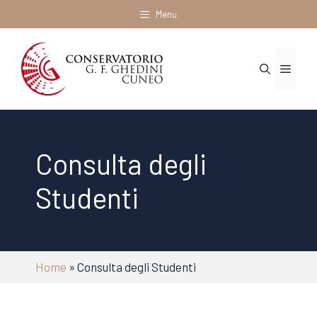
Vai
Menu
al
contenuto
Menu
Consulta degli
Studenti
Home
»
Consulta degli Studenti