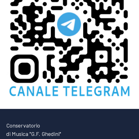
Conservatorio
di Musica "G.F. Ghedini"