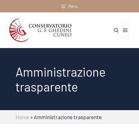
Vai
Menu
al
contenuto
Menu
Amministrazione
trasparente
Home
»
Amministrazione trasparente