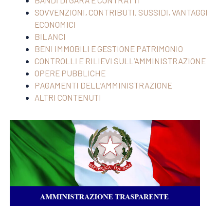
SOVVENZIONI, CONTRIBUTI, SUSSIDI, VANTAGGI
ECONOMICI
BILANCI
BENI IMMOBILI E GESTIONE PATRIMONIO
CONTROLLI E RILIEVI SULL’AMMINISTRAZIONE
OPERE PUBBLICHE
PAGAMENTI DELL’AMMINISTRAZIONE
ALTRI CONTENUTI