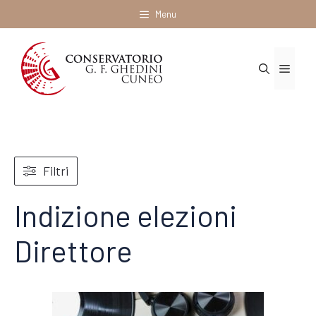
Vai
Menu
al
contenuto
Menu
Filtri
Indizione elezioni
Direttore