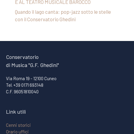
E AL TEATRO MUSICALE BAROCCO
Quando il lago canta: pop-jazz sotto le stelle
con il Conservatorio Ghedini
Conservatorio
di Musica "G.F. Ghedini"
Via Roma 19 - 12100 Cuneo
Tel. +39 0171 693148
C.F. 96051810040
Link utili
Cenni storici
Orario uffici