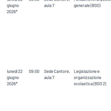
giugno
aula 7
generale (BSO)
2026*
lunedì 22
09:00
Sede Cantore,
Legislazione e
giugno
aula 7
organizzazione
2026*
scolastica (BSO 2)