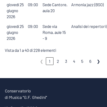
giovedì 25
09:00
Sede Cantore,
Armonia jazz (BSO)
giugno
aula 20
2026
giovedì 25
09:00
Sede via
Analisi dei repertori
giugno
Roma, aule 15
2026
- 9
Vista da 1 a 40 di 228 elementi
❮
1
2
3
4
5
6
❯
Conservatorio
di Musica "G.F. Ghedini"