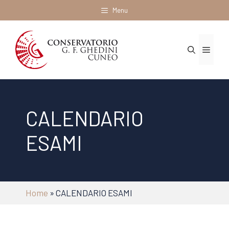
Vai
Menu
al
contenuto
Menu
CALENDARIO
ESAMI
Home
»
CALENDARIO ESAMI