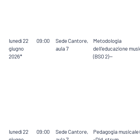
lunedì 22
09:00
Sede Cantore,
Metodologia
giugno
aula 7
dell'educazione musi
2026*
(BSO 2)--
lunedì 22
09:00
Sede Cantore,
Pedagogia musicale 
giugno
aula 7
-Did. strum.