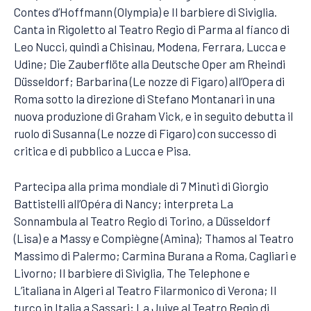
Contes d’Hoffmann (Olympia) e Il barbiere di Siviglia.
Canta in Rigoletto al Teatro Regio di Parma al fianco di
Leo Nucci, quindi a Chisinau, Modena, Ferrara, Lucca e
Udine; Die Zauberflöte alla Deutsche Oper am Rheindi
Düsseldorf; Barbarina (Le nozze di Figaro) all’Opera di
Roma sotto la direzione di Stefano Montanari in una
nuova produzione di Graham Vick, e in seguito debutta il
ruolo di Susanna (Le nozze di Figaro) con successo di
critica e di pubblico a Lucca e Pisa.
Partecipa alla prima mondiale di 7 Minuti di Giorgio
Battistelli all’Opéra di Nancy; interpreta La
Sonnambula al Teatro Regio di Torino, a Düsseldorf
(Lisa) e a Massy e Compiègne (Amina); Thamos al Teatro
Massimo di Palermo; Carmina Burana a Roma, Cagliari e
Livorno; Il barbiere di Siviglia, The Telephone e
L’italiana in Algeri al Teatro Filarmonico di Verona; Il
turco in Italia a Sassari; La Juive al Teatro Regio di