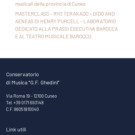
musicali della provincia di Cuneo
MASTERCLASS – RYO TERAKADO – DIDO AND
AENEAS DI HENRY PURCELL – LABORATORIO
DEDICATO ALLA PRASSI ESECUTIVA BAROCCA
E AL TEATRO MUSICALE BAROCCO
Conservatorio
di Musica "G.F. Ghedini"
Via Roma 19 - 12100 Cuneo
Tel. +39 0171 693148
C.F. 96051810040
Link utili