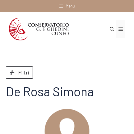
Vai
Menu
al
contenuto
Menu
Filtri
De Rosa Simona