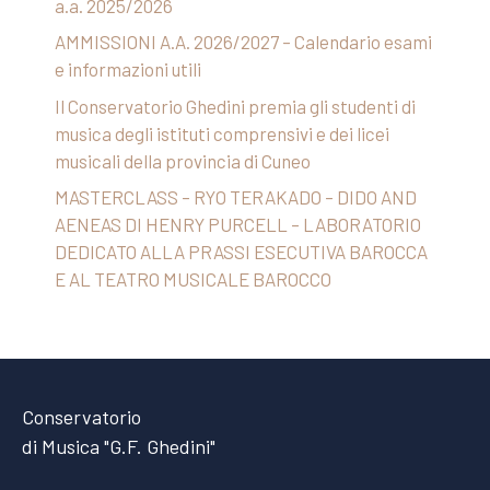
a.a. 2025/2026
AMMISSIONI A.A. 2026/2027 – Calendario esami
e informazioni utili
Il Conservatorio Ghedini premia gli studenti di
musica degli istituti comprensivi e dei licei
musicali della provincia di Cuneo
MASTERCLASS – RYO TERAKADO – DIDO AND
AENEAS DI HENRY PURCELL – LABORATORIO
DEDICATO ALLA PRASSI ESECUTIVA BAROCCA
E AL TEATRO MUSICALE BAROCCO
Conservatorio
di Musica "G.F. Ghedini"