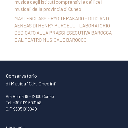
musica degli istituti comprensivi e dei licei
musicali della provincia di Cuneo
MASTERCLASS – RYO TERAKADO – DIDO AND
AENEAS DI HENRY PURCELL – LABORATORIO
DEDICATO ALLA PRASSI ESECUTIVA BAROCCA
E AL TEATRO MUSICALE BAROCCO
Conservatorio
di Musica "G.F. Ghedini"
Via Roma 19 - 12100 Cuneo
Tel. +39 0171 693148
C.F. 96051810040
Link utili