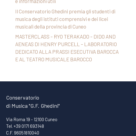
e informazioni utili
Il Conservatorio Ghedini premia gli studenti di
musica degli istituti comprensivi e dei licei
musicali della provincia di Cuneo
MASTERCLASS – RYO TERAKADO – DIDO AND
AENEAS DI HENRY PURCELL – LABORATORIO
DEDICATO ALLA PRASSI ESECUTIVA BAROCCA
E AL TEATRO MUSICALE BAROCCO
Conservatorio
di Musica "G.F. Ghedini"
Via Roma 19 - 12100 Cuneo
Tel. +39 0171 693148
C.F. 96051810040