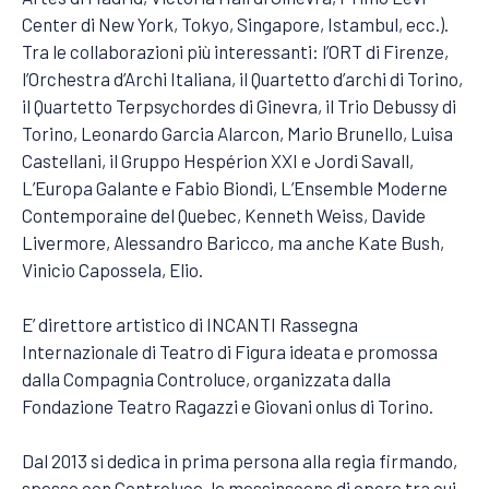
Center di New York, Tokyo, Singapore, Istambul, ecc.).
Tra le collaborazioni più interessanti: l’ORT di Firenze,
l’Orchestra d’Archi Italiana, il Quartetto d’archi di Torino,
il Quartetto Terpsychordes di Ginevra, il Trio Debussy di
Torino, Leonardo Garcia Alarcon, Mario Brunello, Luisa
Castellani, il Gruppo Hespérion XXI e Jordi Savall,
L’Europa Galante e Fabio Biondi, L’Ensemble Moderne
Contemporaine del Quebec, Kenneth Weiss, Davide
Livermore, Alessandro Baricco, ma anche Kate Bush,
Vinicio Capossela, Elio.
E’ direttore artistico di INCANTI Rassegna
Internazionale di Teatro di Figura ideata e promossa
dalla Compagnia Controluce, organizzata dalla
Fondazione Teatro Ragazzi e Giovani onlus di Torino.
Dal 2013 si dedica in prima persona alla regia firmando,
spesso con Controluce, le messinscene di opere tra cui