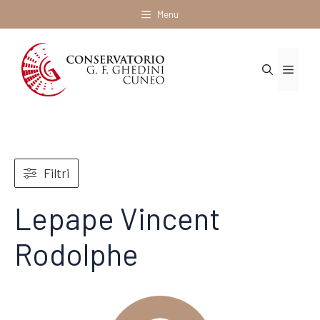
Vai
Menu
al
contenuto
Menu
Filtri
Lepape Vincent
Rodolphe