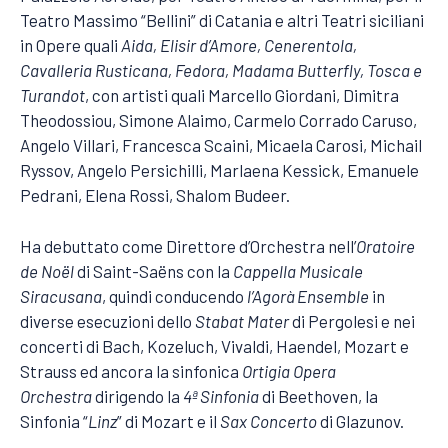
Teatro Massimo “Bellini” di Catania e altri Teatri siciliani
in Opere quali
Aida, Elisir d’Amore, Cenerentola,
Cavalleria Rusticana, Fedora, Madama Butterfly, Tosca e
Turandot
, con artisti quali Marcello Giordani, Dimitra
Theodossiou, Simone Alaimo, Carmelo Corrado Caruso,
Angelo Villari, Francesca Scaini, Micaela Carosi, Michail
Ryssov, Angelo Persichilli, Marlaena Kessick, Emanuele
Pedrani, Elena Rossi, Shalom Budeer.
Ha debuttato come Direttore d’Orchestra nell’
Oratoire
de Noël
di Saint-Saëns con la
Cappella Musicale
Siracusana
, quindi conducendo
l’Agorà Ensemble
in
diverse esecuzioni dello
Stabat Mater
di Pergolesi e nei
concerti di Bach, Kozeluch, Vivaldi, Haendel, Mozart e
Strauss ed ancora la sinfonica
Ortigia Opera
Orchestra
dirigendo la
4ª Sinfonia
di Beethoven, la
Sinfonia “
Linz
” di Mozart e il
Sax Concerto
di Glazunov.