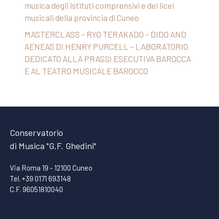
musica degli istituti comprensivi e dei licei
musicali della provincia di Cuneo
MASTERCLASS – RYO TERAKADO – DIDO AND
AENEAS DI HENRY PURCELL – LABORATORIO
DEDICATO ALLA PRASSI ESECUTIVA BAROCCA
E AL TEATRO MUSICALE BAROCCO
Conservatorio
di Musica "G.F. Ghedini"
Via Roma 19 - 12100 Cuneo
Tel. +39 0171 693148
C.F. 96051810040