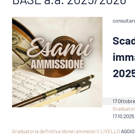
consultar
Scad
imma
202
17 Ottobr
Graduator
17.10.2025
Graduatoria definitiva idonei ammessi II LIVELLO
AGGIOR