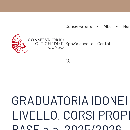
Vai
al
contenuto
Conservatorio
Albo
Nor
Spazio ascolto
Contatti
GRADUATORIA IDONEI E
LIVELLO, CORSI PROPE
BASE a.a. 2025/2026