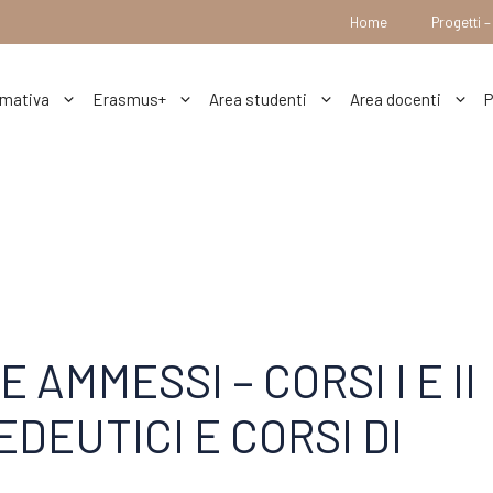
Home
Progetti 
mativa
Erasmus+
Area studenti
Area docenti
P
 AMMESSI – CORSI I E II
DEUTICI E CORSI DI