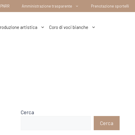
– PNRR
Amministrazione trasparente
Prenotazione sportelli
roduzione artistica
Coro di voci bianche
Cerca
Cerca